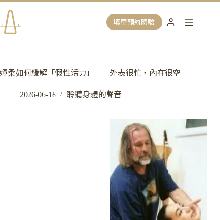
跳
至
填單預約體驗
主
要
內
容
嬋柔如何緩解「假性活力」——外表很忙，內在很空
2026-06-18
聆聽身體的聲音