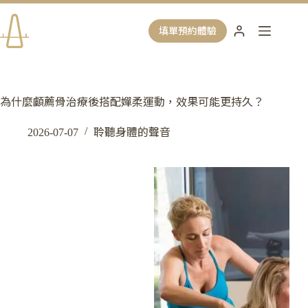
跳
至
填單預約體驗
主
要
內
容
為什麼顱薦骨治療後搭配嬋柔運動，效果可能更持久？
2026-07-07
聆聽身體的聲音