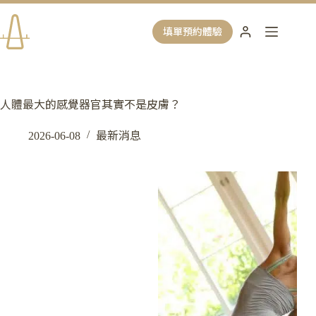
跳
至
填單預約體驗
主
要
內
容
人體最大的感覺器官其實不是皮膚？
2026-06-08
最新消息