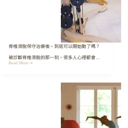
動
嗎？
脊椎滑脫保守治療後，到底可以開始動了嗎？
被診斷脊椎滑脫的那一刻，很多人心裡都會…
Read More
脊
椎
滑
脫
保
守
治
療
後，
到
底