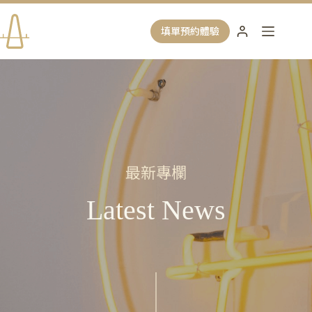
跳
至
填單預約體驗
主
要
內
容
最新專欄
Latest News