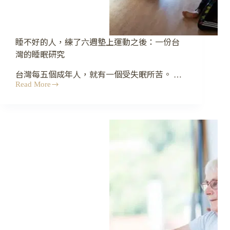
睡不好的人，練了六週墊上運動之後：一份台
灣的睡眠研究
台灣每五個成年人，就有一個受失眠所苦。 …
Read More
睡
不
好
的
人，
練
了
六
週
墊
上
運
動