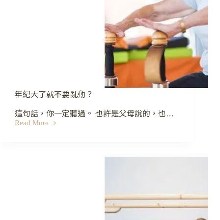
之
後：
一
份
台
灣
的
睡
眠
研
年紀大了就不要亂動？
究
這句話，你一定聽過。 也許是父母說的，也…
Read More
年
紀
大
了
就
不
要
亂
動？