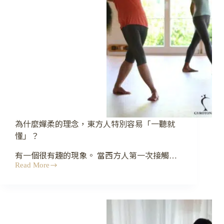
可
以
開
始
動
了
嗎？
為什麼嬋柔的理念，東方人特別容易「一聽就
懂」？
有一個很有趣的現象。 當西方人第一次接觸…
Read More
為
什
麼
嬋
柔
的