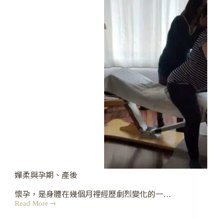
理
念，
東
方
人
特
別
容
易
「一
聽
就
懂」？
嬋柔與孕期、產後
懷孕，是身體在幾個月裡經歷劇烈變化的一…
Read More
嬋