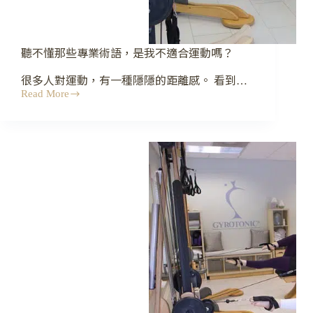
聽不懂那些專業術語，是我不適合運動嗎？
很多人對運動，有一種隱隱的距離感。 看到…
Read More
聽
不
懂
那
些
專
業
術
語，
是
我
不
適
合
運