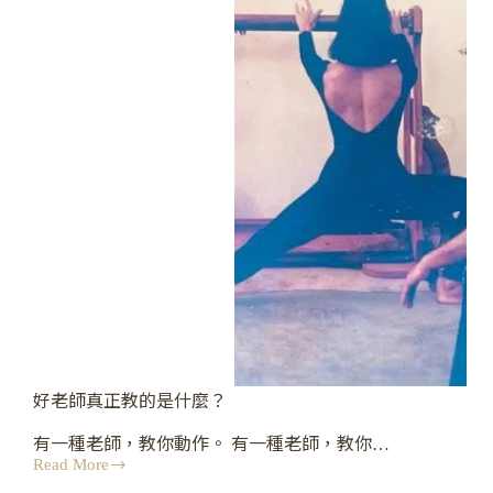
課
和
一
對
一
課，
有
本
質
上
的
不
同？
好老師真正教的是什麼？
有一種老師，教你動作。 有一種老師，教你…
Read More
好