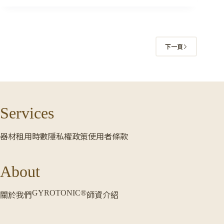
老
師
真
正
教
下一頁
的
是
什
麼？
Services
器材租用時數
隱私權政策
使用者條款
About
GYROTONIC®
關於我們
師資介紹