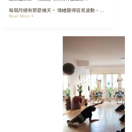
每個月總有那麼幾天。 情緒變得容易波動，…
Read More
經
前
症
候
群，
和
嬋
柔
可
以
有
什
麼
關
係？