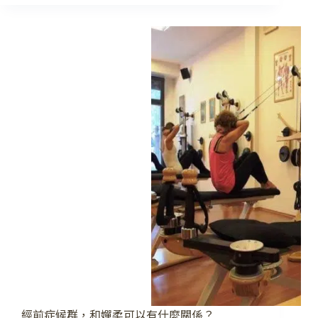
柔
與
孕
期、
產
後
經前症候群，和嬋柔可以有什麼關係？