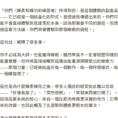
「你們（嬋柔和嬋功的練習者）所得到的，是這個體驗的副產品
——它已經是一個結晶化的形式，是透過我傳遞出來的。你們可
能不會直接體驗到昆達里尼本身，因為那需要不同的路徑。但透
過這套方法論，你們將會體驗到那個療癒的過程。」
這句話，解釋了很多事。
你不必成為大師，也能獲得療癒。雖然學員不一定會經歷同樣的
能量覺醒，但你將直接接觸到這種由能量源頭開發出的療癒力
——那個力量，已經被結晶在每一個動作、每一個呼吸模式、每
一個螺旋裡了。
這也是為什麼嬋柔練完之後，很多人描述的感受如此難以言說
——「好像長高了」、「突然很輕」、「某個東西被打開了」。
因為這套系統的核心，來自一個比肌肉骨骼更深層的地方；它帶
來的改變，也因此觸及了比姿勢和體態更根本的層次。