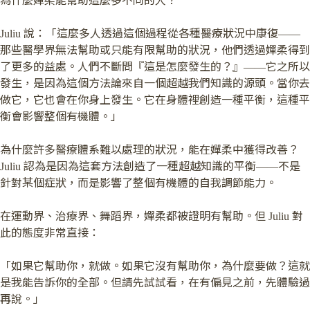
為什麼嬋柔能幫助這麼多不同的人？
Juliu 說：「這麼多人透過這個過程從各種醫療狀況中康復——
那些醫學界無法幫助或只能有限幫助的狀況，他們透過嬋柔得到
了更多的益處。人們不斷問『這是怎麼發生的？』——它之所以
發生，是因為這個方法論來自一個超越我們知識的源頭。當你去
做它，它也會在你身上發生。它在身體裡創造一種平衡，這種平
衡會影響整個有機體。」
為什麼許多醫療體系難以處理的狀況，能在嬋柔中獲得改善？
Juliu 認為是因為這套方法創造了一種超越知識的平衡——不是
針對某個症狀，而是影響了整個有機體的自我調節能力。
在運動界、治療界、舞蹈界，嬋柔都被證明有幫助。但 Juliu 對
此的態度非常直接：
「如果它幫助你，就做。如果它沒有幫助你，為什麼要做？這就
是我能告訴你的全部。但請先試試看，在有偏見之前，先體驗過
再說。」