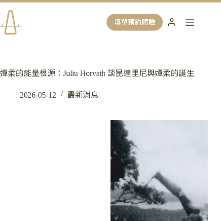
跳
至
填單預約體驗
主
要
內
容
嬋柔的能量根源：Juliu Horvath 談昆達里尼與嬋柔的誕生
2026-05-12
最新消息