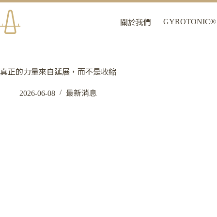
跳
至
GYROTONIC®
關於我們
主
要
內
容
真正的力量來自延展，而不是收縮
2026-06-08
最新消息