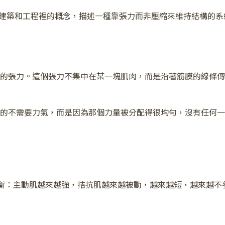
y。它是建築和工程裡的概念，描述一種靠張力而非壓縮來維持結構
的張力。這個張力不集中在某一塊肌肉，而是沿著筋膜的線條傳
的不需要力氣，而是因為那個力量被分配得很均勻，沒有任何一
大量的肌肉失衡：主動肌越來越強，拮抗肌越來越被動，越來越短，越