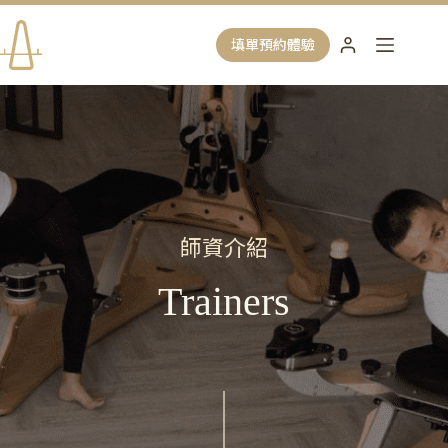
跳
至
填單預約體驗
主
要
內
容
師資介紹
Trainers