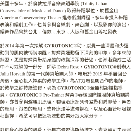
美國十多年，於倫敦拉邦音樂舞蹈學院 (Trinity Laban
Conservatoire of Music and Dance) 取得舞蹈學位，於舊⾦山
American Conservortory Theater 進修戲劇課程。多年來投入舞蹈
表演和編創工作，也曾參與音樂劇、舞台劇、以及影像的演出，
編舞作品曾於台北﹑倫敦﹑東京﹑大阪和舊金山等地發表。
於2014 年第一次接觸 𝐆𝐘𝐑𝐎𝐓𝐎𝐍𝐈𝐂®時，感覺一些深層和少運
動到的肌肉被悄悄喚醒，對嬋柔運動留下深刻的印象，多年來的
練習，更是對嬋柔帶給身體的改變深深的著迷，也漸漸變成生活
中不可或缺的一部分。師承 Debra Rose，𝐆𝐘𝐑𝐎𝐓𝐎𝐍𝐈𝐂®創辦人
Juliu Horvath 的第一代師資培訓大師，唯珊於 2019 年移居回台
灣後，全心投入嬋柔的教學工作，為AT力場長期合作的老師，
於教學之餘持續進修，現為 𝐆𝐘𝐑𝐎𝐓𝐎𝐍𝐈𝐂®全器材認證指導
員，𝐆𝐘𝐑𝐎𝐓𝐎𝐍𝐈𝐂® Pre-Trainer 嬋柔®器械國際證照師資培訓講
師，亦曾參與髂腰肌原理、物理治療系列骨盆帶和肩胛帶、舞者
的應用、跑者的應用、整骨療法等進修課程，以及心血管呼吸課
程翻譯。希望可以把這項運動的美好跟大家分享。
對於身心探索的熱愛，近年亦修習邁斯納技巧、麥克契可夫表演